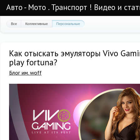
Авто - Мото . Транспорт ! Видео и стат
Все
Коллективные
Персональные
Как отыскать эмуляторы Vivo Gami
play fortuna?
Блог им. woff