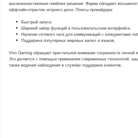
высококачественные гемблинг-решения. Фирма обладает восьмилет
оффлайн-отраслях игорного дела. Плюсы провайдера:
Быстрый запуск.
Широкий набор функций в пользовательском интерфейсе.
Наличие сетевого чата для коммуникаций с конкурентами ли
Поддержка популярных мировых валют и языков.
Vivo Gaming обращает пристальное внимание сохранности личной 
Это делается с помощью применения современных технологий, за
также ведения наблюдения в службах поддержки клиентов.