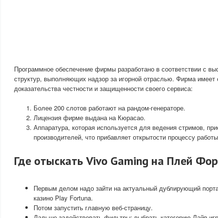
Программное обеспечение фирмы разработано в соответствии с вы
структур, выполняющих надзор за игорной отраслью. Фирма имее
доказательства честности и защищенности своего сервиса:
Более 200 слотов работают на рандом-генераторе.
Лицензия фирме выдана на Кюрасао.
Аппаратура, которая используется для ведения стримов, при
производителей, что прибавляет открытости процессу работы
Где отыскать Vivo Gaming на Плей Фо
Первым делом надо зайти на актуальный дублирующий порт
казино Play Fortuna.
Потом запустить главную веб-страницу.
Дальше задействовать фильтры: выбрать категорию Лайв-игр