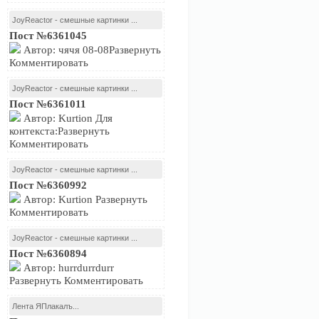
JoyReactor - смешные картинки ...
Пост №6361045
Автор: чячя 08-08Развернуть
Комментировать
JoyReactor - смешные картинки ...
Пост №6361011
Автор: Kurtion Для
контекста:Развернуть
Комментировать
JoyReactor - смешные картинки ...
Пост №6360992
Автор: Kurtion Развернуть
Комментировать
JoyReactor - смешные картинки ...
Пост №6360894
Автор: hurrdurrdurr
Развернуть Комментировать
Лента ЯПлакалъ...