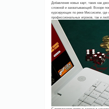
Добавление новых карт, таких как джо
сложной и захватывающей. Вскоре по
курсирующих по реке Миссисипи, где 
профессиональных игроков, так и люб
С появлением первых казино в начале 