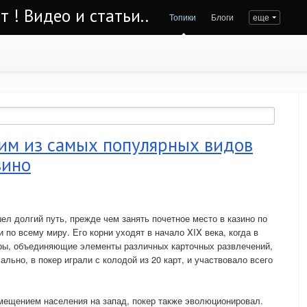
т ! Видео и статьи..
Топики
Блоги
еще
ним из самых популярных видов
зино
шел долгий путь, прежде чем занять почетное место в казино по
и по всему миру. Его корни уходят в начало XIX века, когда в
ры, объединяющие элементы различных карточных развлечений,
льно, в покер играли с колодой из 20 карт, и участвовало всего
мещением населения на запад, покер также эволюционировал.