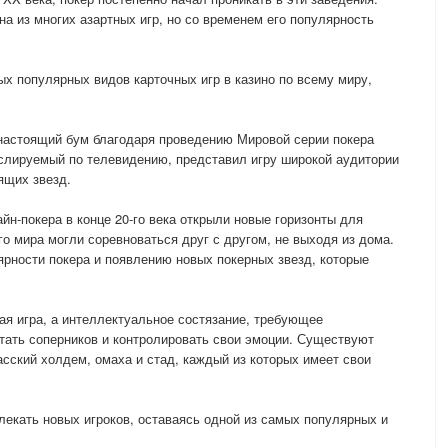
а из многих азартных игр, но со временем его популярность
ых популярных видов карточных игр в казино по всему миру,
 настоящий бум благодаря проведению Мировой серии покера
слируемый по телевидению, представил игру широкой аудитории
ящих звезд.
йн-покера в конце 20-го века открыли новые горизонты для
го мира могли соревноваться друг с другом, не выходя из дома.
ярности покера и появлению новых покерных звезд, которые
ная игра, а интеллектуальное состязание, требующее
тать соперников и контролировать свои эмоции. Существуют
асский холдем, омаха и стад, каждый из которых имеет свои
лекать новых игроков, оставаясь одной из самых популярных и