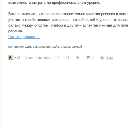
возможности сыграть на профессиональном уровне.
Важно отметить, что решение относительно участия ребенка в хокк
учетом его собственных интересов, потребностей и уровня готовнос
баланс между спортом, учебой и другими аспектами жизни для пол
ребенка.
Читать дальше →
происходит
,
выполнение
,
лайв
,
ставок
,
хоккей
woff
22 сентября 2024, 19:17
0
1181