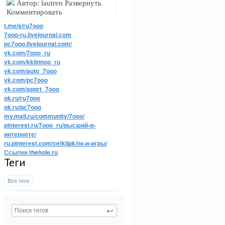
Автор: lautren Развернуть
Комментировать
t.me/s/ru7ooo
7ooo-ru.livejournal.com
pc7ooo.livejournal.com/
vk.com/7ooo_ru
vk.com/kkiinnoo_ru
vk.com/auto_7ooo
vk.com/pc7ooo
vk.com/sport_7ooo
ok.ru/ru7ooo
ok.ru/pc7ooo
my.mail.ru/community/7ooo/
pinterest.ru/7ooo_ru/высший-в-
интернете/
ru.pinterest.com/cetkijpk/пк-и-игры/
Ссылки thehole.ru
Теги
Все теги