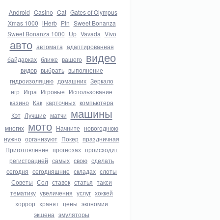
Android
Casino
Cat
Gates of Olympus
Xmas 1000
iHerb
Pin
Sweet Bonanza
Sweet Bonanza 1000
Up
Vavada
Vivo
авто
автомата
адаптированная
видео
байдарках
ближе
вашего
видов
выбрать
выполнение
гидроизоляцию
домашних
Зеркало
игр
Игра
Игровые
Использование
казино
Как
карточных
компьютера
машины
Кэт
Лучшие
матчи
мото
многих
Начните
новогоднюю
нужно
организуют
Покер
праздничная
Приготовление
прогнозах
происходит
регистрацией
самых
свою
сделать
сегодня
сегодняшние
складах
слоты
Советы
Сол
ставок
статья
такси
тематику
увеличения
услуг
хоккей
хоррор
хранят
цены
экономии
экшена
эмуляторы