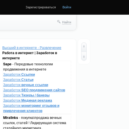
Зарегистрироваться
Войти
Найти
Высший в интернете - Развлечение
Работа в интернет | Заработок в
интернете
Sape
- Передовые технологии
продвижения в интернете
Заработок
Ссылки
Заработок
Статьи
Заработок
вечные ссылки
Заработок
SEO продвижения сайтов
Заработок
Тизеры / банеры
Заработок
Мединая реклама
Заработок
мониторинг отзывов и
привлечения клиентов
Miralinks
- покупка\продажа вечных
ссылок, статей ! Лидирующая система
статейного маркетинга .