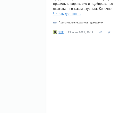
правильно варить рис и подбирать пр
оказаться не таким вкусным. Конечно,
Читать дальше →
Приготовление
,
роллов
,
домашних
woff
29 июля 2021, 20:19