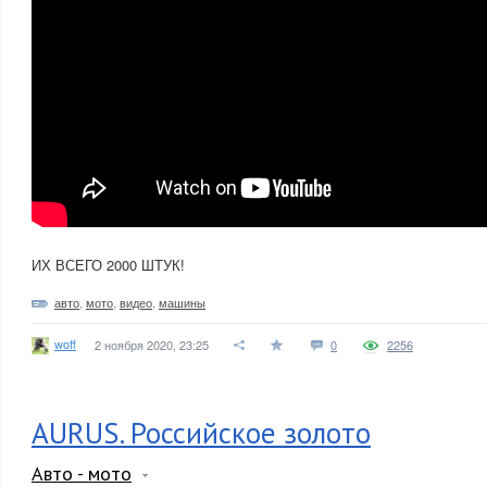
ИХ ВСЕГО 2000 ШТУК!
авто
,
мото
,
видео
,
машины
woff
2 ноября 2020, 23:25
0
2256
AURUS. Российское золото
Авто - мото