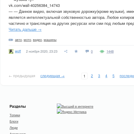
vk.com/wall-40256384_14743
— — Данное видео, включая звуковую дорожку(кроме музыки), имее
является интеллектуальной собственностью автора. Любое копиро
частично и трансляция на других ресурсах или сми под любым пре
Читать дальше →
авто
,
мото
,
видео
,
машины
woff
2 ноября 2020, 23:23
0
1448
← предыдущая
следующая →
2
3
4
5
послед
1
Разделы
Топики
Блоги
Люди
Активность