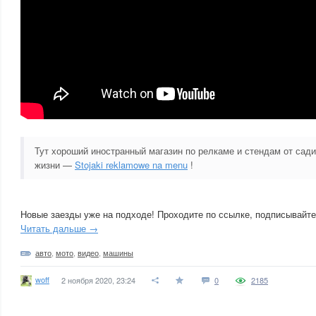
Тут хороший иностранный магазин по релкаме и стендам от сад
жизни —
Stojaki reklamowe na menu
!
Новые заезды уже на подходе! Проходите по ссылке, подписывайте
Читать дальше →
авто
,
мото
,
видео
,
машины
woff
2 ноября 2020, 23:24
0
2185