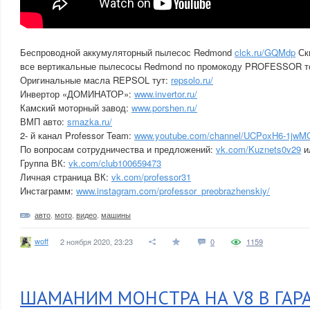
Беспроводной аккумуляторный пылесос Redmond
clck.ru/GQMdp
Ск
все вертикальные пылесосы Redmond по промокоду PROFESSOR то
Оригинальные масла REPSOL тут:
repsolo.ru/
Инвертор «ДОМИНАТОР»:
www.invertor.ru/
Камский моторный завод:
www.porshen.ru/
ВМП авто:
smazka.ru/
2- й канал Professor Team:
www.youtube.com/channel/UCPoxH6-1jwM
По вопросам сотрудничества и предложений:
vk.com/Kuznets0v29
и
Группа ВК:
vk.com/club100659473
Личная страница ВК:
vk.com/professor31
Инстаграмм:
www.instagram.com/professor_preobrazhenskiy/
авто
,
мото
,
видео
,
машины
woff
2 ноября 2020, 23:23
0
1159
ШАМАНИМ МОНСТРА НА V8 В ГАР