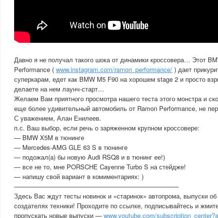
Давно я не получал такого шока от динамики кроссовера… Этот 
Performance (
www.instagram.com/ramon_performance/
) дает прикур
суперкарам, едет как BMW M5 F90 на хорошем stage 2 и просто взр
делаете на нем лаунч-старт…
Желаем Вам приятного просмотра нашего теста этого монстра и ск
еще более удивительный автомобиль от Ramon Performance, не пе
С уважением, Алан Енилеев.
п.с. Ваш выбор, если речь о заряженном крупном кроссовере:
— BMW X5M в тюнинге
— Mercedes-AMG GLE 63 S в тюнинге
— подожал(а) бы новую Audi RSQ8 и в тюнинг ее!)
— все не то, мне PORSCHE Cayenne Turbo S на стейдже!
— напишу свой вариант в комиментариях: )
——————————————————————————
Здесь Вас ждут тесты новинок и «старинок» автопрома, выпуски об
создателях техники! Проходите по ссылке, подписывайтесь и жмите
пропускать новые выпуски —
www.youtube.com/subscription_center?a