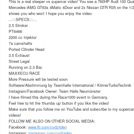
This is a real sleeper vs supercar video! You see a 760HP Audi 100 Quat
Mercedes-AMG GT63s 4Matic 4Door and 2x Nissan GTR R35 on the 1/2 
shows you who won! I hope you enjoy the video.
...:::SPECS:::…
2.5 Stroker
PT6466
2200 cc Injektor
7a camshafts
Ported Cilinder Head
3,5 Exhaust
Street Legal
Running on 2.3 Bar.
MAXXECU RACE
More Pressure will be tested soon
Software/Abstimmung by Teamhalle International / KörnerTurboTechnik
Instagram/Facebook Owner: Team Halle Neumünster
I have filmed this during the Race1000 event in Germany.
Feel free to hit the 'thumbs up' button if you like the video!
Make sure that you follow me on YouTube and subscribe to my supercar 
videos!
FOLLOW ME ALSO ON OTHER SOCIAL MEDIA:
Facebook:
www.fb.com/cvdzijden
Instagram:
instagram.com/cvdzijden