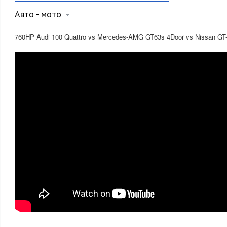
Авто - мото
760HP Audi 100 Quattro vs Mercedes-AMG GT63s 4Door vs Nissan GT