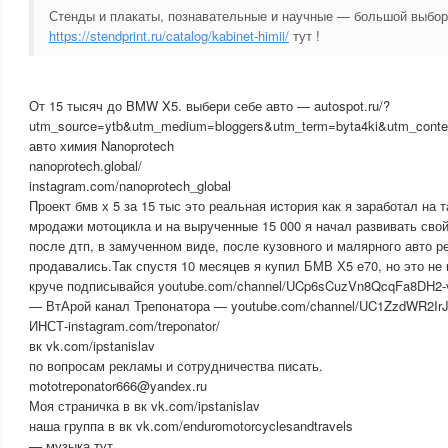
Стенды и плакаты, познавательные и научные — большой выбор
https://stendprint.ru/catalog/kabinet-himii/
тут !
От 15 тысяч до BMW X5. выбери себе авто — autospot.ru/?
utm_source=ytb&utm_medium=bloggers&utm_term=byta4ki&utm_cont
авто химия Nanoprotech
nanoprotech.global/
instagram.com/nanoprotech_global
Проект бмв х 5 за 15 тыс это реальная история как я заработал на 
мродажи мотоцикла и на вырученные 15 000 я начал развивать свой
после дтп, в замученном виде, после кузовного и малярного авто 
продавались.Так спустя 10 месяцев я купил БМВ Х5 е70, но это не
круче подписывайся youtube.com/channel/UCp6sCuzVn8QcqFa8DH2-v
— ВтАрой канал Трепонатора — youtube.com/channel/UC1ZzdWR2I
ИНСТ-instagram.com/treponator/
вк vk.com/ipstanislav
по вопросам рекламы и сотрудничества писать.
mototreponator666@yandex.ru
Моя страничка в вк vk.com/ipstanislav
наша группа в вк vk.com/enduromotorcyclesandtravels
— музыка тут