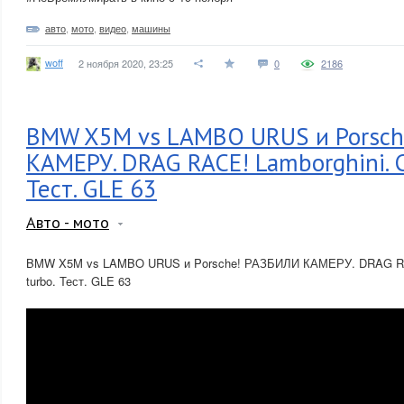
авто
,
мото
,
видео
,
машины
woff
2 ноября 2020, 23:25
0
2186
BMW X5M vs LAMBO URUS и Porsc
КАМЕРУ. DRAG RACE! Lamborghini. C
Тест. GLE 63
Авто - мото
BMW X5M vs LAMBO URUS и Porsche! РАЗБИЛИ КАМЕРУ. DRAG RAC
turbo. Тест. GLE 63