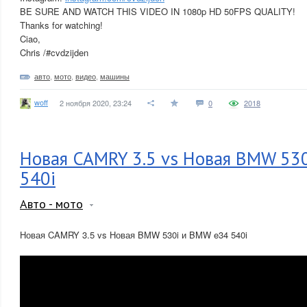
BE SURE AND WATCH THIS VIDEO IN 1080p HD 50FPS QUALITY!
Thanks for watching!
Ciao,
Chris /#cvdzijden
авто
,
мото
,
видео
,
машины
woff
2 ноября 2020, 23:24
0
2018
Новая CAMRY 3.5 vs Новая BMW 53
540i
Авто - мото
Новая CAMRY 3.5 vs Новая BMW 530i и BMW e34 540i