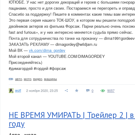
ЮТЮБЕ. У нас нет дорогих декораций и героев с большими гонорар
пацанами, просто и для своих. Постараемся не перегореть и оправ
Спасибо за поддержку! Пишите в комментах какие темы вам интере
Это первая серия нашего ТОК-ШОУ, в котором мы решили поподроб
двойников актеров из фильма Форсаж. Парни реально очень похожи
fast and furious», и у них интересно меняется судьба прямо сейчас.
Почта для сотрудничества по тачке на прокачку — dima1991gordee
ЗАКАЗАТЬ РЕКЛАМУ — dimagordey@wildjam.ru
Мой ВК —
vk.com/dima_gordey
Мой второй канал — YOUTUBE.COM/DIMAGORDEY
Присоединяйтесь)
#димагордей #гордей #форсаж
авто
,
мото
,
видео
,
машины
woff
2 ноября 2020, 23:25
0
9057
НЕ ВРЕМЯ УМИРАТЬ | Трейлер 2 | в
году
Авто - мото