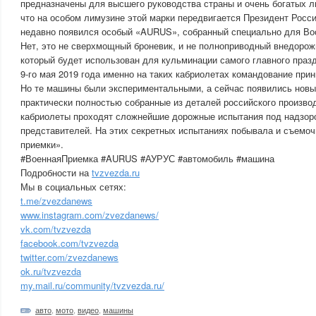
предназначены для высшего руководства страны и очень богатых л
что на особом лимузине этой марки передвигается Президент Росс
недавно появился особый «AURUS», собранный специально для Во
Нет, это не сверхмощный броневик, и не полноприводный внедорож
который будет использован для кульминации самого главного праз
9-го мая 2019 года именно на таких кабриолетах командование при
Но те машины были экспериментальными, а сейчас появились новы
практически полностью собранные из деталей российского произво
кабриолеты проходят сложнейшие дорожные испытания под надзор
представителей. На этих секретных испытаниях побывала и съемоч
приемки».
#ВоеннаяПриемка #AURUS #АУРУС #автомобиль #машина
Подробности на
tvzvezda.ru
Мы в социальных сетях:
t.me/zvezdanews
www.instagram.com/zvezdanews/
vk.com/tvzvezda
facebook.com/tvzvezda
twitter.com/zvezdanews
ok.ru/tvzvezda
my.mail.ru/community/tvzvezda.ru/
авто
,
мото
,
видео
,
машины