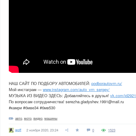
НАШ САЙТ ПО ПОДБОРУ АВТОМОБИЛЕЙ:
podborautovrn.ru/
Мой инстаграм —
www.instagram.com/auto_vrn_sergey/
МУЗЫКА ИЗ ВИДЕО ЗДЕСЬ: Добавляйтесь в друзья!
vk.com/id292
По вопросам сотрудничества! serezha.gladyshev.1991@mail.ru
#камри #бмве34 #бмв530
авто
,
мото
,
видео
,
машины
woff
2 ноября 2020, 23:24
0
1523