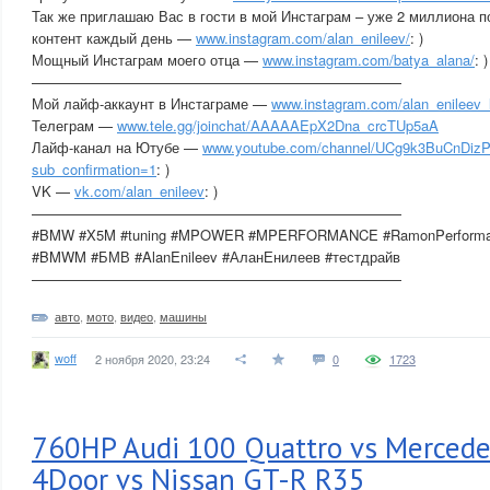
Так же приглашаю Вас в гости в мой Инстаграм – уже 2 миллиона п
контент каждый день —
www.instagram.com/alan_enileev/
: )
Мощный Инстаграм моего отца —
www.instagram.com/batya_alana/
: )
——————————————————————————
Мой лайф-аккаунт в Инстаграме —
www.instagram.com/alan_enileev_l
Телеграм —
www.tele.gg/joinchat/AAAAAEpX2Dna_crcTUp5aA
Лайф-канал на Ютубе —
www.youtube.com/channel/UCg9k3BuCnDiz
sub_confirmation=1
: )
VK —
vk.com/alan_enileev
: )
——————————————————————————
#BMW #X5M #tuning #MPOWER #MPERFORMANCE #RamonPerforma
#BMWM #БМВ #AlanEnileev #АланЕнилеев #тестдрайв
——————————————————————————
авто
,
мото
,
видео
,
машины
woff
2 ноября 2020, 23:24
0
1723
760HP Audi 100 Quattro vs Merce
4Door vs Nissan GT-R R35