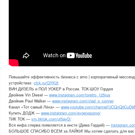
Повышайте эффективность бизнеса с amo | корпоративный мессенд
устройствах:
clck.ru/QYK2t
ВИН ДИЗЕЛЬ и ПОЛ УОКЕР в России. ТОК-ШОУ Гордея
Двойник Vin Diesel —
www.instagram.com/toretto_125rus
Двойник Paul Walker —
www.instagram.com/vlad_o_conner
Канал «Тот самый Лёха» —
www.youtube.com/channel/UCQnQ0CuD9
Купить ДОДЖ —
www.instagram.com/evgenosorog/
ТИК ТОК —
vm.tiktok.com/uf5ayD/
Вся инфа сперва появляется в инсте (Дима Гордей) —
instagram.co
БОЛЬШОЕ СПАСИБО ВСЕМ за ЛАЙКИ! Мы хотим сделать для вас