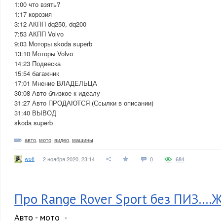
1:00 что взять?
1:17 корозия
3:12 АКПП dq250, dq200
7:53 АКПП Volvo
9:03 Моторы skoda superb
13:10 Моторы Volvo
14:23 Подвеска
15:54 багажник
17:01 Мнение ВЛАДЕЛЬЦА
30:08 Авто близкое к идеалу
31:27 Авто ПРОДАЮТСЯ (Ссылки в описании)
31:40 ВЫВОД
skoda superb
авто
,
мото
,
видео
,
машины
woff
2 ноября 2020, 23:14
0
684
Про Range Rover Sport без ПИЗ....ЖА
Авто - мото