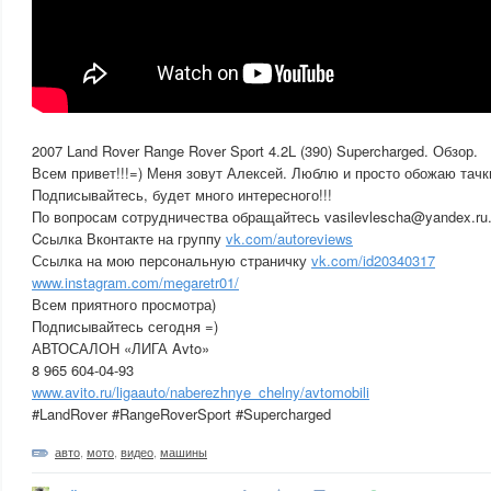
2007 Land Rover Range Rover Sport 4.2L (390) Supercharged. Обзор.
Всем привет!!!=) Меня зовут Алексей. Люблю и просто обожаю тачк
Подписывайтесь, будет много интересного!!!
По вопросам сотрудничества обращайтесь vasilevlescha@yandex.ru
Ccылка Вконтакте на группу
vk.com/autoreviews
Ссылка на мою персональную страничку
vk.com/id20340317
www.instagram.com/megaretr01/
Всем приятного просмотра)
Подписывайтесь сегодня =)
АВТОСАЛОН «ЛИГА Avto»
8 965 604-04-93
www.avito.ru/ligaauto/naberezhnye_chelny/avtomobili
#LandRover #RangeRoverSport #Supercharged
авто
,
мото
,
видео
,
машины