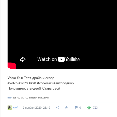
Volvo S90 Тест-драйв и обзор
#volvo #xc70 #s90 #volvos90 #автоподбор
Понравилось видео⁉️ Ставь свой
авто
,
мото
,
видео
,
машины
woff
2 ноября 2020, 23:15
0
723