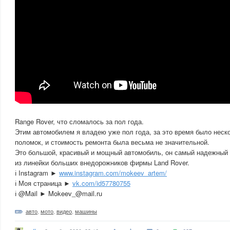
Range Rover, что сломалось за пол года.
Этим автомобилем я владею уже пол года, за это время было неск
поломок, и стоимость ремонта была весьма не значительной.
Это большой, красивый и мощный автомобиль, он самый надежный 
из линейки больших внедорожников фирмы Land Rover.
ℹ️ Instagram ►
www.instagram.com/mokeev_artem/
ℹ️ Моя страница ►
vk.com/id57780755
ℹ️ @Mail ► Mokeev_@mail.ru
авто
,
мото
,
видео
,
машины