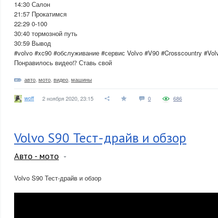
14:30 Салон
21:57 Прокатимся
22:29 0-100
30:40 тормозной путь
30:59 Вывод
#volvo #xc90 #обслуживание #сервис Volvo #V90 #Crosscountry #Vol
Понравилось видео⁉️ Ставь свой
авто
,
мото
,
видео
,
машины
woff
2 ноября 2020, 23:15
0
686
Volvo S90 Тест-драйв и обзор
Авто - мото
Volvo S90 Тест-драйв и обзор