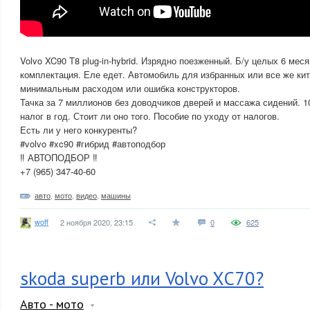
Volvo XC90 T8 plug-in-hybrid. Изрядно поезженный. Б/у целых 6 ме
комплектация. Еле едет. Автомобиль для избранных или все же кит
минимальным расходом или ошибка конструкторов.
Тачка за 7 миллионов без доводчиков дверей и массажа сидений. 
налог в год. Стоит ли оно того. Пособие по уходу от налогов.
Есть ли у него конкуренты?
#volvo #xc90 #гибрид #автоподбор
‼️ АВТОПОДБОР ‼️
+7 (965) 347-40-60
авто
,
мото
,
видео
,
машины
woff
2 ноября 2020, 23:15
0
625
skoda superb или Volvo XC70?
Авто - мото