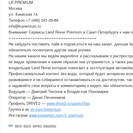
LR PREMIUM
Москва
ул. Киевская 14.
Телефон +7 (495) 241-29-89
info@lr-premium.ru
Внимание! Сервисы Land Rover Premium в Санкт-Петербурге к нам 
=====================================
Не забудьте поставить лайк и подписаться на наш канал, дальше бу
обязательно посмотрите другие наши ролики
На нашем канале мы ведём видеоблог и рассказываем о распростра
их видах проявления и каким образом они устраняются, а также р
владельцев Land Rover которые помогают в эксплуатации автомоби
Профессиональный контент без воды, который будет интересен вс
развиваемся и не собираемся останавливаться на достигнутом, так
и задавайте свои вопросы в комментариях к видео, мы обязательно 
Ведущие — Дмитрий Тихонов и Владислав Пономарев
Оператор — Денис Печинников
Профиль DRIVE2 —
www.drive2.ru/users/lrfaq
Группа в вк
vk.com/lrpremium
Инстаграм
www.instagram.com/lr_premium
авто
,
мото
,
видео
,
машины