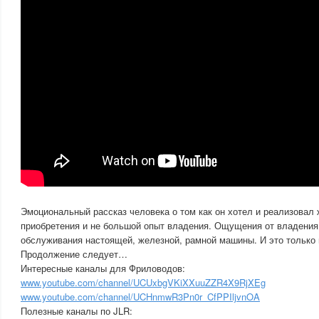
Эмоциональный рассказ человека о том как он хотел и реализовал
приобретения и не большой опыт владения. Ощущения от владения
обслуживания настоящей, железной, рамной машины. И это только 
Продолжение следует…
Интересные каналы для Фриловодов:
www.youtube.com/channel/UCUxbgVKiXXuuZZR4X9RjXEg
www.youtube.com/channel/UCHnmwR3Pn0r_CfPPIljvnOA
Полезные каналы по JLR: