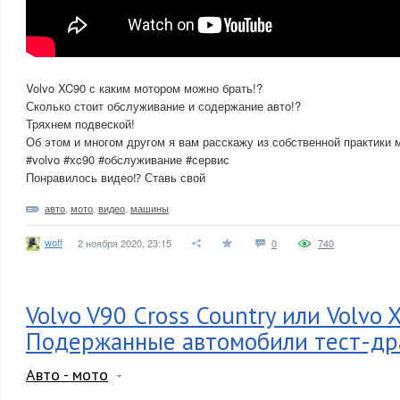
Volvo XC90 с каким мотором можно брать!?
Сколько стоит обслуживание и содержание авто!?
Тряхнем подвеской!
Об этом и многом другом я вам расскажу из собственной практики 
#volvo #xc90 #обслуживание #сервис
Понравилось видео⁉️ Ставь свой
авто
,
мото
,
видео
,
машины
woff
2 ноября 2020, 23:15
0
740
Volvo V90 Cross Country или Volvo 
Подержанные автомобили тест-др
Авто - мото