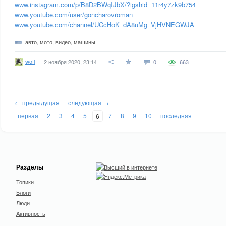
www.instagram.com/p/B8D2BWqIJbX/?igshid=11r4y7zk9b754
www.youtube.com/user/goncharovroman
www.youtube.com/channel/UCcHoK_dA8uMg_VjHVNEGWJA
авто
,
мото
,
видео
,
машины
woff
2 ноября 2020, 23:14
0
663
← предыдущая
следующая →
первая
2
3
4
5
7
8
9
10
последняя
6
Разделы
Топики
Блоги
Люди
Активность